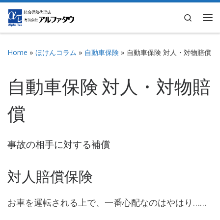
Skip to content
Search
Me
Home
»
ほけんコラム
»
自動車保険
»
自動車保険 対人・対物賠償
自動車保険 対人・対物賠
償
事故の相手に対する補償
対人賠償保険
お車を運転される上で、一番心配なのはやはり……