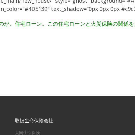
fire_main/new_house/” style=”ghost” background=”#A
-o” icon_color=”#4D5139″ text_shadow=”0px 0px 0
なのが、住宅ローン。この住宅ローンと火災保険の関係
取扱生命保険会社
大同生命保険