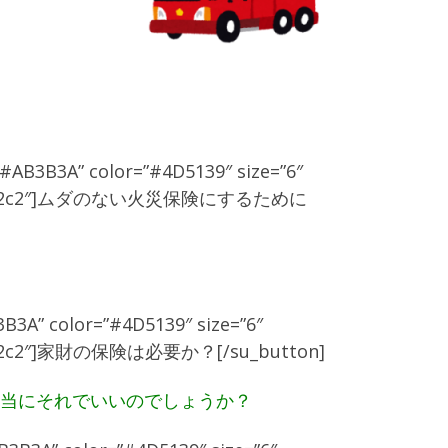
”#AB3B3A” color=”#4D5139″ size=”6″
px 0px #c9c2c2″]ムダのない火災保険にするために
3B3A” color=”#4D5139″ size=”6″
px #c9c2c2″]家財の保険は必要か？[/su_button]
本当にそれでいいのでしょうか？