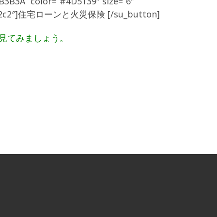
B3B3A” color=”#4D5139″ size=”6″
px #c9c2c2″]住宅ローンと火災保険 [/su_button]
を見てみましょう。