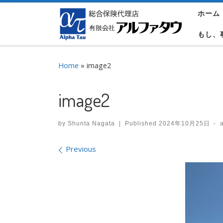
ホーム
Skip to content
もし、
Home
»
image2
image2
by
Shunta Nagata
|
Published
2024年10月25日
-
Images navigation
Previous