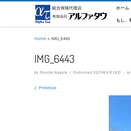
ホーム
Skip to content
もし、
Home
»
IMG_6443
IMG_6443
by
Shunta Nagata
|
Published
2025年4月18日
-
at
Images navigation
Previous