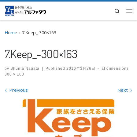
Skip to content
Search
Me
Home
»
7.Keep_-300×163
7.Keep_-300×163
by
Shunta Nagata
|
Published
2016年3月26日
-
at dimensions
300 × 163
Images navigation
Previous
Next