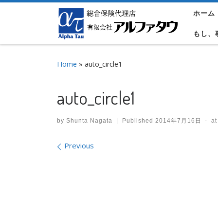
ホーム
Skip to content
もし、
Home
»
auto_circle1
auto_circle1
by
Shunta Nagata
|
Published
2014年7月16日
-
at
Images navigation
Previous