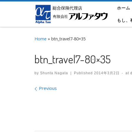
ホーム
Skip to content
もし、
Home
»
btn_travel7-80×35
btn_travel7-80×35
by
Shunta Nagata
|
Published
2014年3月2日
-
at 
Images navigation
Previous