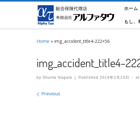
ホーム
Skip to content
もし、
Home
»
img_accident_title4-222×56
img_accident_title4-22
by
Shunta Nagata
|
Published
2014年2月23日
-
at
Images navigation
Previous