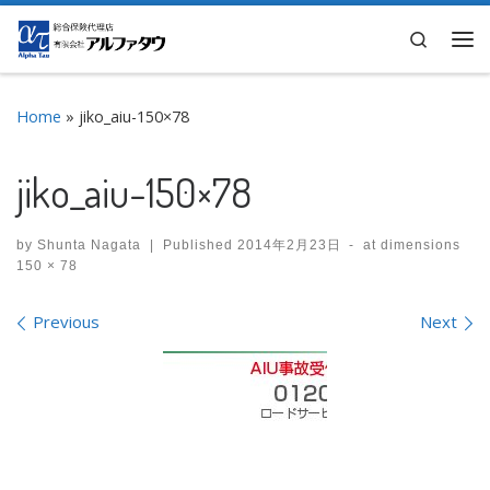
Skip to content
Search
Me
Home
»
jiko_aiu-150×78
jiko_aiu-150×78
by
Shunta Nagata
|
Published
2014年2月23日
-
at dimensions
150 × 78
Images navigation
Previous
Next