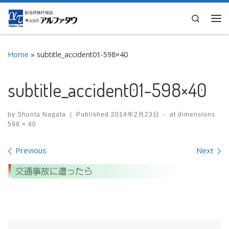
Skip to content
Search
Me
Home
»
subtitle_accident01-598×40
subtitle_accident01-598×40
by
Shunta Nagata
|
Published
2014年2月23日
-
at dimensions
598 × 40
Images navigation
Previous
Next