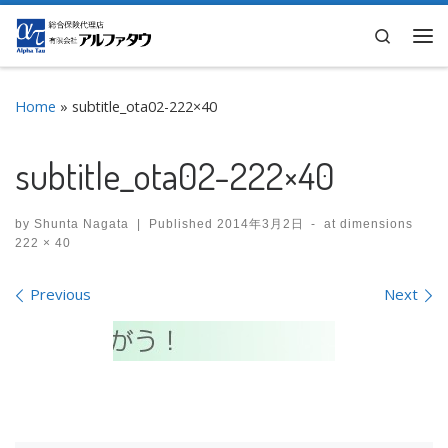
Skip to content
Search
Me
Home
»
subtitle_ota02-222×40
subtitle_ota02-222×40
by
Shunta Nagata
|
Published
2014年3月2日
-
at dimensions
222 × 40
Images navigation
Previous
Next