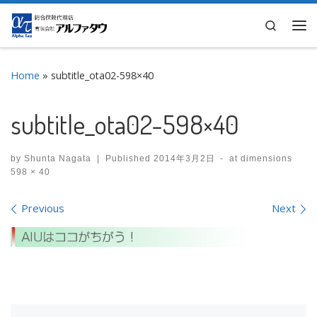
Skip to content
Search
Me
Home
»
subtitle_ota02-598×40
subtitle_ota02-598×40
by
Shunta Nagata
|
Published
2014年3月2日
-
at dimensions
598 × 40
Images navigation
Previous
Next