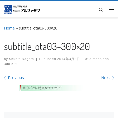
Skip to content
Search
Me
Home
»
subtitle_ota03-300×20
subtitle_ota03-300×20
by
Shunta Nagata
|
Published
2014年3月2日
-
at dimensions
300 × 20
Images navigation
Previous
Next