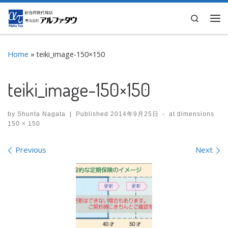
Skip to content
Search
Me
Home
»
teiki_image-150×150
teiki_image-150×150
by
Shunta Nagata
|
Published
2014年9月25日
-
at dimensions
150 × 150
Images navigation
Previous
Next