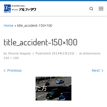
Skip to content
Search
Me
Home
»
title_accident-150×100
title_accident-150×100
by
Shunta Nagata
|
Published
2014年2月23日
-
at dimensions
150 × 100
Images navigation
Previous
Next