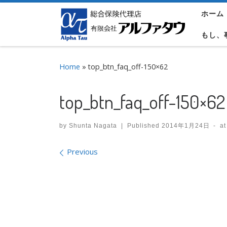
ホーム
Skip to content
もし、
Home
»
top_btn_faq_off-150×62
top_btn_faq_off-150×62
by
Shunta Nagata
|
Published
2014年1月24日
-
at
Images navigation
Previous